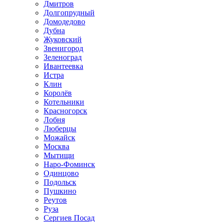
Дмитров
Долгопрудный
Домодедово
Дубна
Жуковский
Звенигород
Зеленоград
Ивантеевка
Истра
Клин
Королёв
Котельники
Красногорск
Лобня
Люберцы
Можайск
Москва
Мытищи
Наро-Фоминск
Одинцово
Подольск
Пушкино
Реутов
Руза
Сергиев Посад