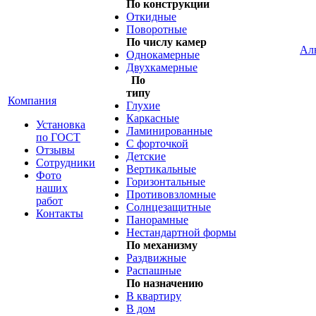
По конструкции
Откидные
Поворотные
По числу камер
Ал
Однокамерные
Двухкамерные
По
типу
Компания
Глухие
Каркасные
Установка
Ламинированные
по ГОСТ
С форточкой
Отзывы
Детские
Сотрудники
Вертикальные
Фото
Горизонтальные
наших
Противовзломные
работ
Солнцезащитные
Контакты
Панорамные
Нестандартной формы
По механизму
Раздвижные
Распашные
По назначению
В квартиру
В дом