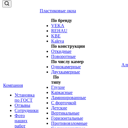
Пластиковые окна
По бренду
VEKA
REHAU
KBE
Kaleva
По конструкции
Откидные
Поворотные
По числу камер
Ал
Однокамерные
Двухкамерные
По
типу
Компания
Глухие
Каркасные
Установка
Ламинированные
по ГОСТ
С форточкой
Отзывы
Детские
Сотрудники
Вертикальные
Фото
Горизонтальные
наших
Противовзломные
работ