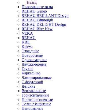
Назад
Пластиковые окна
REHAU Geneo
REHAU BRILLANT-Design
REHAU Edinburgh
REHAU DELIGHT-Design
REHAU Blitz New
VEKA
REHAU
KBE
Kaleva
Откидные
Поворотные
Однокамерные
Двухкамерные
Глухие
Каркасные
Ламинированные
С форточкой
Детские
Вертикальные
Горизонтальные
Противовзломные
Солнцезащитные
Панорамные