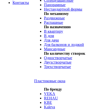
Солнцезащитные
Контакты
Панорамные
Нестандартной формы
По механизму
Раздвижные
Распашные
По назначению
В квартиру
В дом
Для дачи
Для балконов и лоджий
Мансардные
По количеству створок
Одностворчатые
Двухстворчатые
Трехстворчатые
Пластиковые окна
По бренду
VEKA
REHAU
KBE
Kaleva