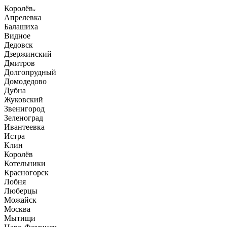
Королёв
Апрелевка
Балашиха
Видное
Дедовск
Дзержинский
Дмитров
Долгопрудный
Домодедово
Дубна
Жуковский
Звенигород
Зеленоград
Ивантеевка
Истра
Клин
Королёв
Котельники
Красногорск
Лобня
Люберцы
Можайск
Москва
Мытищи