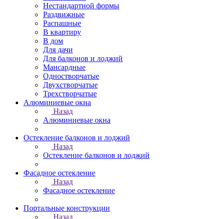
Нестандартной формы
Раздвижные
Распашные
В квартиру
В дом
Для дачи
Для балконов и лоджий
Мансардные
Одностворчатые
Двухстворчатые
Трехстворчатые
Алюминиевые окна
Назад
Алюминиевые окна
Остекление балконов и лоджий
Назад
Остекление балконов и лоджий
Фасадное остекление
Назад
Фасадное остекление
Портальные конструкции
Назад