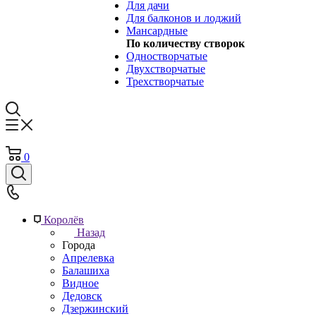
Для дачи
Для балконов и лоджий
Мансардные
По количеству створок
Одностворчатые
Двухстворчатые
Трехстворчатые
0
Королёв
Назад
Города
Апрелевка
Балашиха
Видное
Дедовск
Дзержинский