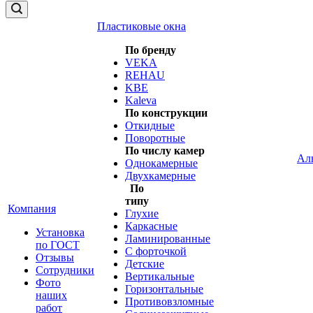
Пластиковые окна
По бренду
VEKA
REHAU
KBE
Kaleva
По конструкции
Откидные
Поворотные
По числу камер
Ал
Однокамерные
Двухкамерные
По
типу
Компания
Глухие
Каркасные
Установка
Ламинированные
по ГОСТ
С форточкой
Отзывы
Детские
Сотрудники
Вертикальные
Фото
Горизонтальные
наших
Противовзломные
работ