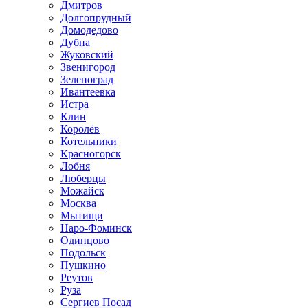
Дмитров
Долгопрудный
Домодедово
Дубна
Жуковский
Звенигород
Зеленоград
Ивантеевка
Истра
Клин
Королёв
Котельники
Красногорск
Лобня
Люберцы
Можайск
Москва
Мытищи
Наро-Фоминск
Одинцово
Подольск
Пушкино
Реутов
Руза
Сергиев Посад