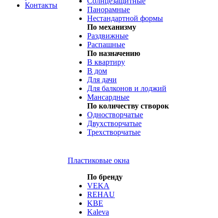
Солнцезащитные
Контакты
Панорамные
Нестандартной формы
По механизму
Раздвижные
Распашные
По назначению
В квартиру
В дом
Для дачи
Для балконов и лоджий
Мансардные
По количеству створок
Одностворчатые
Двухстворчатые
Трехстворчатые
Пластиковые окна
По бренду
VEKA
REHAU
KBE
Kaleva