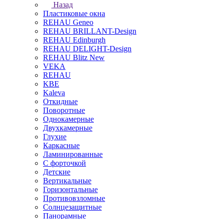
Назад
Пластиковые окна
REHAU Geneo
REHAU BRILLANT-Design
REHAU Edinburgh
REHAU DELIGHT-Design
REHAU Blitz New
VEKA
REHAU
KBE
Kaleva
Откидные
Поворотные
Однокамерные
Двухкамерные
Глухие
Каркасные
Ламинированные
С форточкой
Детские
Вертикальные
Горизонтальные
Противовзломные
Солнцезащитные
Панорамные