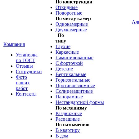
По конструкции
Откидные
Поворотные
По числу камер
Ал
Однокамерные
Двухкамерные
По
типу
Компания
Глухие
Каркасные
Установка
Ламинированные
по ГОСТ
С форточкой
Отзывы
Детские
Сотрудники
Вертикальные
Фото
Горизонтальные
наших
Противовзломные
работ
Солнцезащитные
Контакты
Панорамные
Нестандартной формы
По механизму
Раздвижные
Распашные
По назначению
В квартиру
В дом