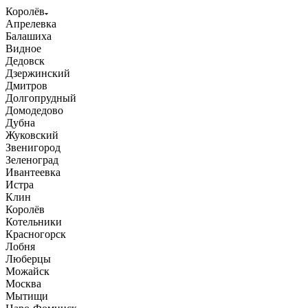
Королёв
Апрелевка
Балашиха
Видное
Дедовск
Дзержинский
Дмитров
Долгопрудный
Домодедово
Дубна
Жуковский
Звенигород
Зеленоград
Ивантеевка
Истра
Клин
Королёв
Котельники
Красногорск
Лобня
Люберцы
Можайск
Москва
Мытищи