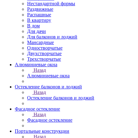
Нестандартной формы
Раздвижные
Распашные
В квартиру
В дом
Для дачи
Для балконов и лоджий
Мансардные
Одностворчатые
Двухстворчатые
Трехстворчатые
Алюминиевые окна
Назад
Алюминиевые окна
Остекление балконов и лоджий
Назад
Остекление балконов и лоджий
Фасадное остекление
Назад
Фасадное остекление
Портальные конструкции
Назад