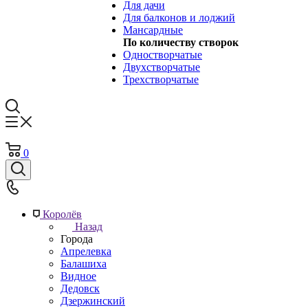
Для дачи
Для балконов и лоджий
Мансардные
По количеству створок
Одностворчатые
Двухстворчатые
Трехстворчатые
0
Королёв
Назад
Города
Апрелевка
Балашиха
Видное
Дедовск
Дзержинский