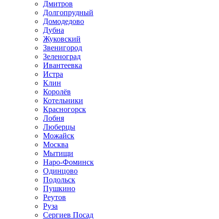
Дмитров
Долгопрудный
Домодедово
Дубна
Жуковский
Звенигород
Зеленоград
Ивантеевка
Истра
Клин
Королёв
Котельники
Красногорск
Лобня
Люберцы
Можайск
Москва
Мытищи
Наро-Фоминск
Одинцово
Подольск
Пушкино
Реутов
Руза
Сергиев Посад