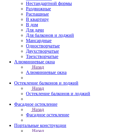
Нестандартной формы
Раздвижные
Распашные
В квартиру
В дом
Для дачи
Для балконов и лоджий
Мансардные
Одностворчатые
Двухстворчатые
Трехстворчатые
Алюминиевые окна
Назад
Алюминиевые окна
Остекление балконов и лоджий
Назад
Остекление балконов и лоджий
Фасадное остекление
Назад
Фасадное остекление
Портальные конструкции
Назад