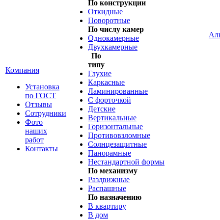
По конструкции
Откидные
Поворотные
По числу камер
Ал
Однокамерные
Двухкамерные
По
типу
Компания
Глухие
Каркасные
Установка
Ламинированные
по ГОСТ
С форточкой
Отзывы
Детские
Сотрудники
Вертикальные
Фото
Горизонтальные
наших
Противовзломные
работ
Солнцезащитные
Контакты
Панорамные
Нестандартной формы
По механизму
Раздвижные
Распашные
По назначению
В квартиру
В дом