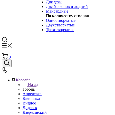
Для дачи
Для балконов и лоджий
Мансардные
По количеству створок
Одностворчатые
Двухстворчатые
Трехстворчатые
0
Королёв
Назад
Города
Апрелевка
Балашиха
Видное
Дедовск
Дзержинский