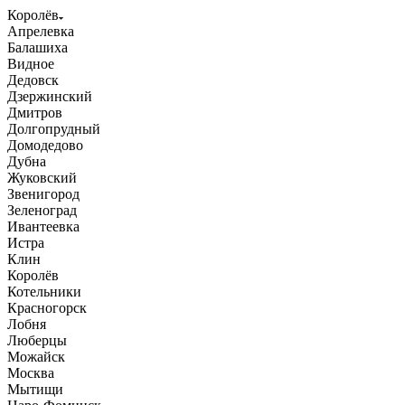
Королёв
Апрелевка
Балашиха
Видное
Дедовск
Дзержинский
Дмитров
Долгопрудный
Домодедово
Дубна
Жуковский
Звенигород
Зеленоград
Ивантеевка
Истра
Клин
Королёв
Котельники
Красногорск
Лобня
Люберцы
Можайск
Москва
Мытищи