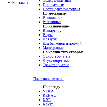
Солнцезащитные
Контакты
Панорамные
Нестандартной формы
По механизму
Раздвижные
Распашные
По назначению
В квартиру
В дом
Для дачи
Для балконов и лоджий
Мансардные
По количеству створок
Одностворчатые
Двухстворчатые
Трехстворчатые
Пластиковые окна
По бренду
VEKA
REHAU
KBE
Kaleva