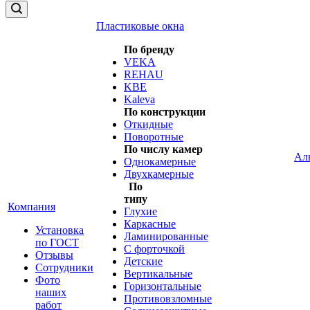
Пластиковые окна
По бренду
VEKA
REHAU
KBE
Kaleva
По конструкции
Откидные
Поворотные
По числу камер
Ал
Однокамерные
Двухкамерные
По
типу
Компания
Глухие
Каркасные
Установка
Ламинированные
по ГОСТ
С форточкой
Отзывы
Детские
Сотрудники
Вертикальные
Фото
Горизонтальные
наших
Противовзломные
работ