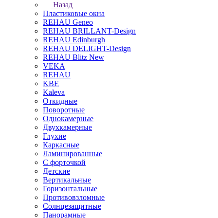
Назад
Пластиковые окна
REHAU Geneo
REHAU BRILLANT-Design
REHAU Edinburgh
REHAU DELIGHT-Design
REHAU Blitz New
VEKA
REHAU
KBE
Kaleva
Откидные
Поворотные
Однокамерные
Двухкамерные
Глухие
Каркасные
Ламинированные
С форточкой
Детские
Вертикальные
Горизонтальные
Противовзломные
Солнцезащитные
Панорамные