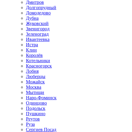
Дмитров
Долгопрудный
Домодедово
Дубна
Жуковский
Звенигород
Зеленоград
Ивантеевка
Истра
Клин
Королёв
Котельники
Красногорск
Лобня
Люберцы
Можайск
Москва
Мытищи
Наро-Фоминск
Одинцово
Подольск
Пушкино
Реутов
Руза
Сергиев Посад