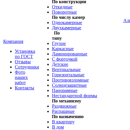
По конструкции
Откидные
Поворотные
По числу камер
Ал
Однокамерные
Двухкамерные
По
типу
Компания
Глухие
Каркасные
Установка
Ламинированные
по ГОСТ
С форточкой
Отзывы
Детские
Сотрудники
Вертикальные
Фото
Горизонтальные
наших
Противовзломные
работ
Солнцезащитные
Контакты
Панорамные
Нестандартной формы
По механизму
Раздвижные
Распашные
По назначению
В квартиру
В дом