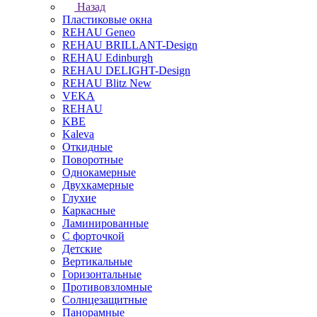
Назад
Пластиковые окна
REHAU Geneo
REHAU BRILLANT-Design
REHAU Edinburgh
REHAU DELIGHT-Design
REHAU Blitz New
VEKA
REHAU
KBE
Kaleva
Откидные
Поворотные
Однокамерные
Двухкамерные
Глухие
Каркасные
Ламинированные
С форточкой
Детские
Вертикальные
Горизонтальные
Противовзломные
Солнцезащитные
Панорамные