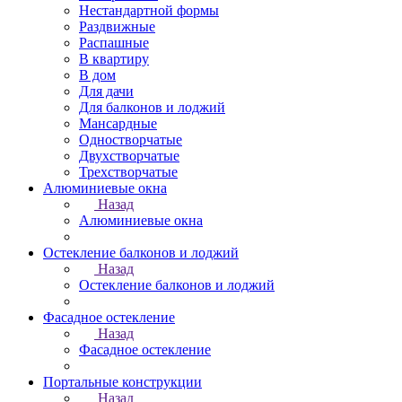
Нестандартной формы
Раздвижные
Распашные
В квартиру
В дом
Для дачи
Для балконов и лоджий
Мансардные
Одностворчатые
Двухстворчатые
Трехстворчатые
Алюминиевые окна
Назад
Алюминиевые окна
Остекление балконов и лоджий
Назад
Остекление балконов и лоджий
Фасадное остекление
Назад
Фасадное остекление
Портальные конструкции
Назад