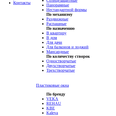
Солнцезащитные
Контакты
Панорамные
Нестандартной формы
По механизму
Раздвижные
Распашные
По назначению
В квартиру
В дом
Для дачи
Для балконов и лоджий
Мансардные
По количеству створок
Одностворчатые
Двухстворчатые
Трехстворчатые
Пластиковые окна
По бренду
VEKA
REHAU
KBE
Kaleva