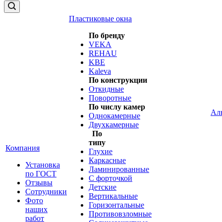
Пластиковые окна
По бренду
VEKA
REHAU
KBE
Kaleva
По конструкции
Откидные
Поворотные
По числу камер
Ал
Однокамерные
Двухкамерные
По
типу
Компания
Глухие
Каркасные
Установка
Ламинированные
по ГОСТ
С форточкой
Отзывы
Детские
Сотрудники
Вертикальные
Фото
Горизонтальные
наших
Противовзломные
работ