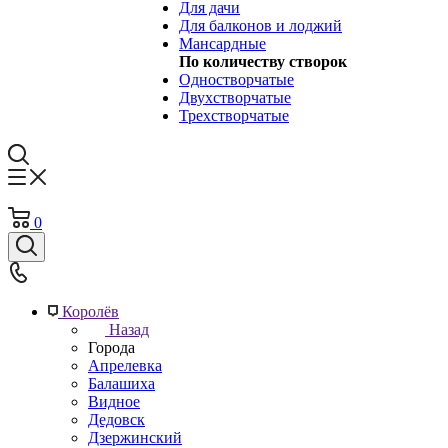
Для дачи
Для балконов и лоджий
Мансардные
По количеству створок
Одностворчатые
Двухстворчатые
Трехстворчатые
0
Королёв
Назад
Города
Апрелевка
Балашиха
Видное
Дедовск
Дзержинский