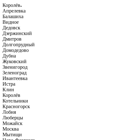
Королёв
Апрелевка
Балашиха
Видное
Дедовск
Дзержинский
Дмитров
Долгопрудный
Домодедово
Дубна
Жуковский
Звенигород
Зеленоград
Ивантеевка
Истра
Клин
Королёв
Котельники
Красногорск
Лобня
Люберцы
Можайск
Москва
Мытищи