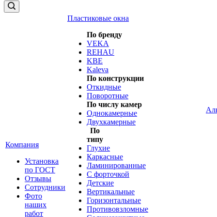
Пластиковые окна
По бренду
VEKA
REHAU
KBE
Kaleva
По конструкции
Откидные
Поворотные
По числу камер
Ал
Однокамерные
Двухкамерные
По
типу
Компания
Глухие
Каркасные
Установка
Ламинированные
по ГОСТ
С форточкой
Отзывы
Детские
Сотрудники
Вертикальные
Фото
Горизонтальные
наших
Противовзломные
работ