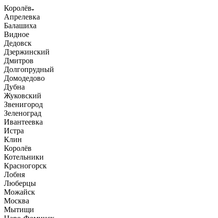
Королёв
Апрелевка
Балашиха
Видное
Дедовск
Дзержинский
Дмитров
Долгопрудный
Домодедово
Дубна
Жуковский
Звенигород
Зеленоград
Ивантеевка
Истра
Клин
Королёв
Котельники
Красногорск
Лобня
Люберцы
Можайск
Москва
Мытищи