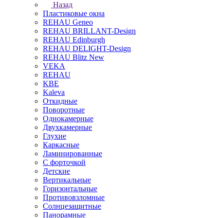
Назад
Пластиковые окна
REHAU Geneo
REHAU BRILLANT-Design
REHAU Edinburgh
REHAU DELIGHT-Design
REHAU Blitz New
VEKA
REHAU
KBE
Kaleva
Откидные
Поворотные
Однокамерные
Двухкамерные
Глухие
Каркасные
Ламинированные
С форточкой
Детские
Вертикальные
Горизонтальные
Противовзломные
Солнцезащитные
Панорамные