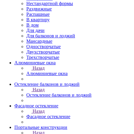
Нестандартной формы
Раздвижные
Распашные
В квартиру
В дом
Для дачи
Для балконов и лоджий
Мансардные
Одностворчатые
Двухстворчатые
Трехстворчатые
Алюминиевые окна
Назад
Алюминиевые окна
Остекление балконов и лоджий
Назад
Остекление балконов и лоджий
Фасадное остекление
Назад
Фасадное остекление
Портальные конструкции
Назад