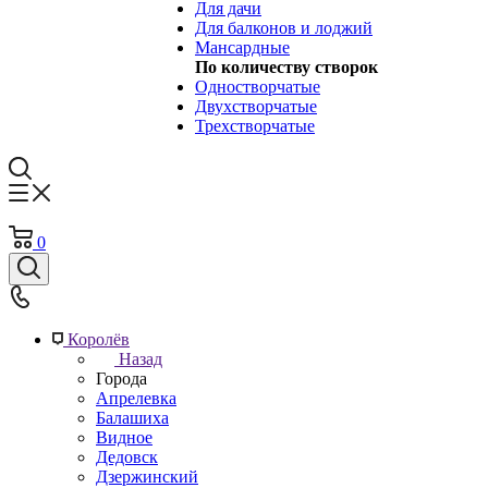
Для дачи
Для балконов и лоджий
Мансардные
По количеству створок
Одностворчатые
Двухстворчатые
Трехстворчатые
0
Королёв
Назад
Города
Апрелевка
Балашиха
Видное
Дедовск
Дзержинский