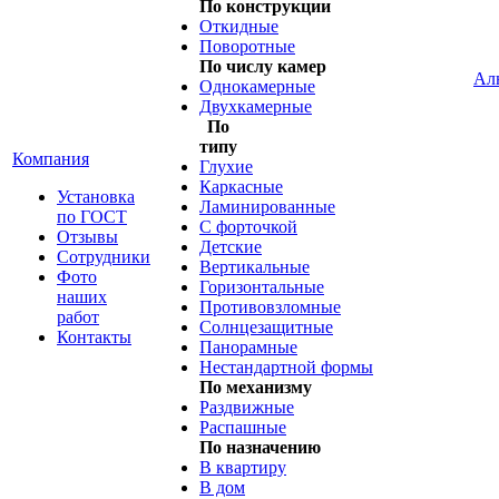
По конструкции
Откидные
Поворотные
По числу камер
Ал
Однокамерные
Двухкамерные
По
типу
Компания
Глухие
Каркасные
Установка
Ламинированные
по ГОСТ
С форточкой
Отзывы
Детские
Сотрудники
Вертикальные
Фото
Горизонтальные
наших
Противовзломные
работ
Солнцезащитные
Контакты
Панорамные
Нестандартной формы
По механизму
Раздвижные
Распашные
По назначению
В квартиру
В дом