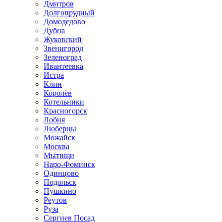
Дмитров
Долгопрудный
Домодедово
Дубна
Жуковский
Звенигород
Зеленоград
Ивантеевка
Истра
Клин
Королёв
Котельники
Красногорск
Лобня
Люберцы
Можайск
Москва
Мытищи
Наро-Фоминск
Одинцово
Подольск
Пушкино
Реутов
Руза
Сергиев Посад