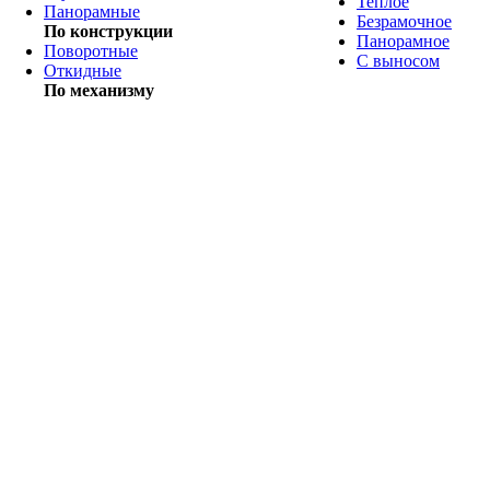
Теплое
Панорамные
Безрамочное
По конструкции
Панорамное
Поворотные
С выносом
Откидные
По механизму