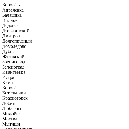
Королёв
Апрелевка
Балашиха
Видное
Дедовск
Дзержинский
Дмитров
Долгопрудный
Домодедово
Дубна
Жуковский
Звенигород
Зеленоград
Ивантеевка
Истра
Клин
Королёв
Котельники
Красногорск
Лобня
Люберцы
Можайск
Москва
Мытищи