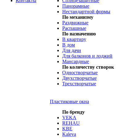
Контакты
Солнцезащитные
Панорамные
Нестандартной формы
По механизму
Раздвижные
Распашные
По назначению
В квартиру
В дом
Для дачи
Для балконов и лоджий
Мансардные
По количеству створок
Одностворчатые
Двухстворчатые
Трехстворчатые
Пластиковые окна
По бренду
VEKA
REHAU
KBE
Kaleva