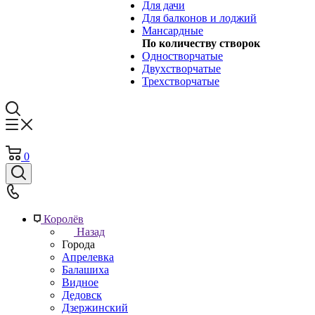
Для дачи
Для балконов и лоджий
Мансардные
По количеству створок
Одностворчатые
Двухстворчатые
Трехстворчатые
0
Королёв
Назад
Города
Апрелевка
Балашиха
Видное
Дедовск
Дзержинский