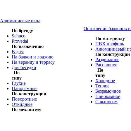
Алюминиевые окна
Остекление балконов 
По бренду
Schuco
По материалу
Provedal
ПВХ профиль
По назначению
Алюминиевый п
В дом
По конструкции
На балкон и лоджию
Раздвижное
На веранду и террасу
Распашное
Для беседки
По
По
типу
типу
Холодное
Глухие
Теплое
Панорамные
Безрамочное
По конструкции
Панорамное
Поворотные
С выносом
Откидные
По механизму