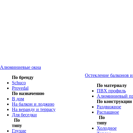
Алюминиевые окна
Остекление балконов 
По бренду
Schuco
По материалу
Provedal
ПВХ профиль
По назначению
Алюминиевый п
В дом
По конструкции
На балкон и лоджию
Раздвижное
На веранду и террасу
Распашное
Для беседки
По
По
типу
типу
Холодное
Глухие