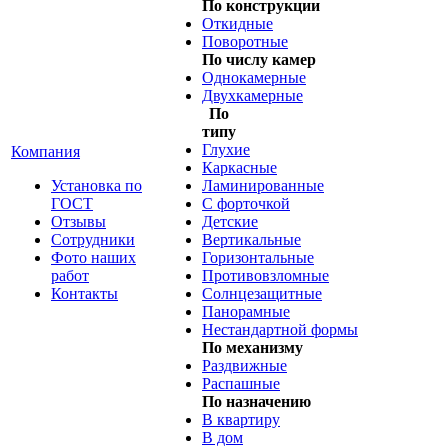
По конструкции
Откидные
Поворотные
По числу камер
Однокамерные
Двухкамерные
По
типу
Глухие
Компания
Каркасные
Установка по
Ламинированные
ГОСТ
С форточкой
Отзывы
Детские
Сотрудники
Вертикальные
Фото наших
Горизонтальные
работ
Противовзломные
Контакты
Солнцезащитные
Панорамные
Нестандартной формы
По механизму
Раздвижные
Распашные
По назначению
В квартиру
В дом