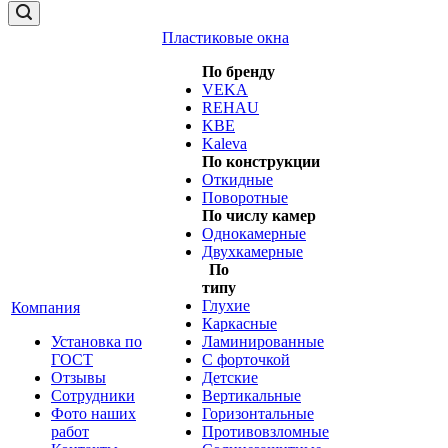
Пластиковые окна
По бренду
VEKA
REHAU
KBE
Kaleva
По конструкции
Откидные
Поворотные
По числу камер
Однокамерные
Двухкамерные
По
типу
Глухие
Компания
Каркасные
Установка по
Ламинированные
ГОСТ
С форточкой
Отзывы
Детские
Сотрудники
Вертикальные
Фото наших
Горизонтальные
работ
Противовзломные