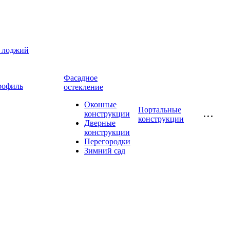
и лоджий
Фасадное
рофиль
остекление
Оконные
Портальные
конструкции
конструкции
Дверные
конструкции
Перегородки
Зимний сад