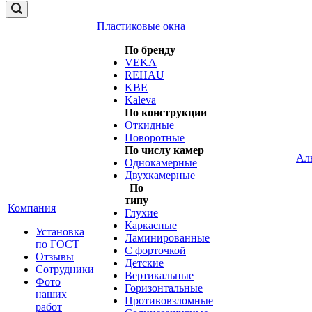
Пластиковые окна
По бренду
VEKA
REHAU
KBE
Kaleva
По конструкции
Откидные
Поворотные
По числу камер
Ал
Однокамерные
Двухкамерные
По
типу
Компания
Глухие
Каркасные
Установка
Ламинированные
по ГОСТ
С форточкой
Отзывы
Детские
Сотрудники
Вертикальные
Фото
Горизонтальные
наших
Противовзломные
работ