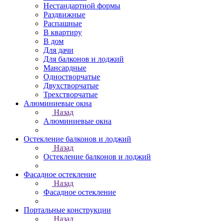
Нестандартной формы
Раздвижные
Распашные
В квартиру
В дом
Для дачи
Для балконов и лоджий
Мансардные
Одностворчатые
Двухстворчатые
Трехстворчатые
Алюминиевые окна
Назад
Алюминиевые окна
Остекление балконов и лоджий
Назад
Остекление балконов и лоджий
Фасадное остекление
Назад
Фасадное остекление
Портальные конструкции
Назад