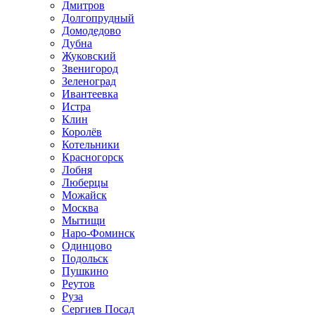
Дмитров
Долгопрудный
Домодедово
Дубна
Жуковский
Звенигород
Зеленоград
Ивантеевка
Истра
Клин
Королёв
Котельники
Красногорск
Лобня
Люберцы
Можайск
Москва
Мытищи
Наро-Фоминск
Одинцово
Подольск
Пушкино
Реутов
Руза
Сергиев Посад