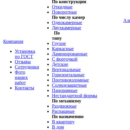
По конструкции
Откидные
Поворотные
По числу камер
Ал
Однокамерные
Двухкамерные
По
типу
Компания
Глухие
Каркасные
Установка
Ламинированные
по ГОСТ
С форточкой
Отзывы
Детские
Сотрудники
Вертикальные
Фото
Горизонтальные
наших
Противовзломные
работ
Солнцезащитные
Контакты
Панорамные
Нестандартной формы
По механизму
Раздвижные
Распашные
По назначению
В квартиру
В дом