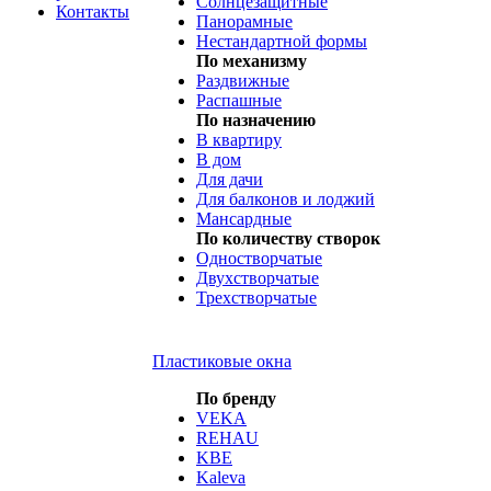
Солнцезащитные
Контакты
Панорамные
Нестандартной формы
По механизму
Раздвижные
Распашные
По назначению
В квартиру
В дом
Для дачи
Для балконов и лоджий
Мансардные
По количеству створок
Одностворчатые
Двухстворчатые
Трехстворчатые
Пластиковые окна
По бренду
VEKA
REHAU
KBE
Kaleva