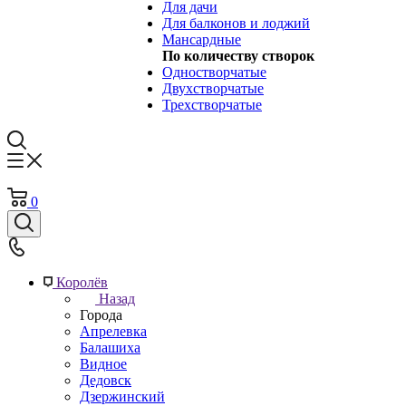
Для дачи
Для балконов и лоджий
Мансардные
По количеству створок
Одностворчатые
Двухстворчатые
Трехстворчатые
0
Королёв
Назад
Города
Апрелевка
Балашиха
Видное
Дедовск
Дзержинский