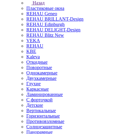
Назад
Пластиковые окна
REHAU Geneo
REHAU BRILLANT-Design
REHAU Edinburgh
REHAU DELIGHT-Design
REHAU Blitz New
VEKA
REHAU
KBE
Kaleva
Откидные
Поворотные
Однокамерные
Двухкамерные
Глухие
Каркасные
Ламинированные
С форточкой
Детские
Вертикальные
Горизонтальные
Противовзломные
Солнцезащитные
Панорамные