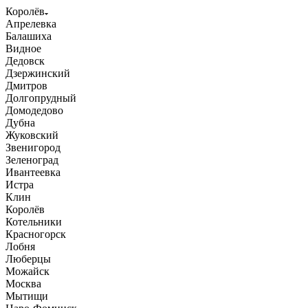
Королёв
Апрелевка
Балашиха
Видное
Дедовск
Дзержинский
Дмитров
Долгопрудный
Домодедово
Дубна
Жуковский
Звенигород
Зеленоград
Ивантеевка
Истра
Клин
Королёв
Котельники
Красногорск
Лобня
Люберцы
Можайск
Москва
Мытищи