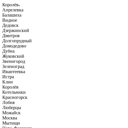
Королёв
Апрелевка
Балашиха
Видное
Дедовск
Дзержинский
Дмитров
Долгопрудный
Домодедово
Дубна
Жуковский
Звенигород
Зеленоград
Ивантеевка
Истра
Клин
Королёв
Котельники
Красногорск
Лобня
Люберцы
Можайск
Москва
Мытищи