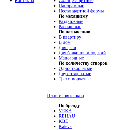
Контакты
Солнцезащитные
Панорамные
Нестандартной формы
По механизму
Раздвижные
Распашные
По назначению
В квартиру
В дом
Для дачи
Для балконов и лоджий
Мансардные
По количеству створок
Одностворчатые
Двухстворчатые
Трехстворчатые
Пластиковые окна
По бренду
VEKA
REHAU
KBE
Kaleva