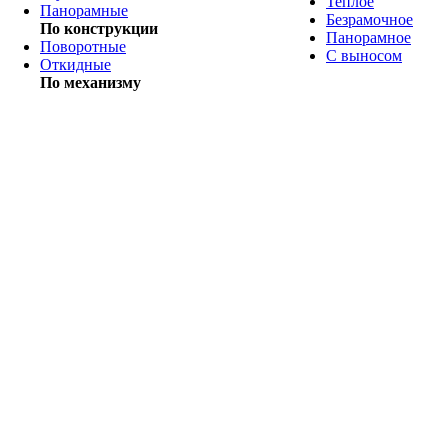
Теплое
Панорамные
Безрамочное
По конструкции
Панорамное
Поворотные
С выносом
Откидные
По механизму