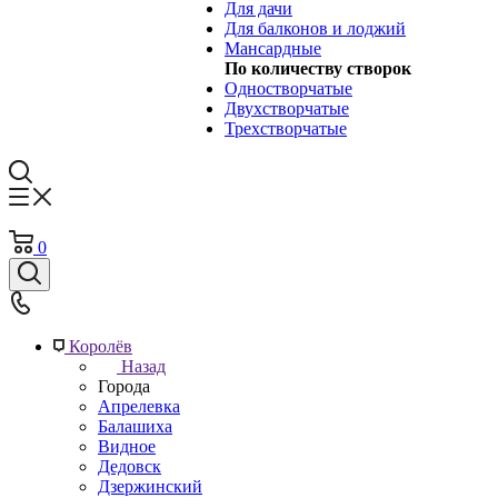
Для дачи
Для балконов и лоджий
Мансардные
По количеству створок
Одностворчатые
Двухстворчатые
Трехстворчатые
0
Королёв
Назад
Города
Апрелевка
Балашиха
Видное
Дедовск
Дзержинский