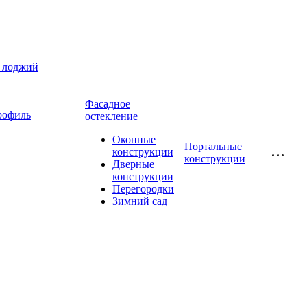
и лоджий
Фасадное
рофиль
остекление
Оконные
Портальные
конструкции
конструкции
Дверные
конструкции
Перегородки
Зимний сад