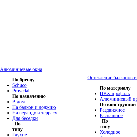
Алюминиевые окна
Остекление балконов 
По бренду
Schuco
По материалу
Provedal
ПВХ профиль
По назначению
Алюминиевый п
В дом
По конструкции
На балкон и лоджию
Раздвижное
На веранду и террасу
Распашное
Для беседки
По
По
типу
типу
Холодное
Глухие