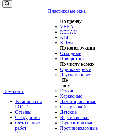
Пластиковые окна
По бренду
VEKA
REHAU
KBE
Kaleva
По конструкции
Откидные
Поворотные
По числу камер
Однокамерные
Двухкамерные
По
типу
Глухие
Компания
Каркасные
Установка по
Ламинированные
ГОСТ
С форточкой
Отзывы
Детские
Сотрудники
Вертикальные
Фото наших
Горизонтальные
работ
Противовзломные