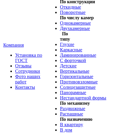
По конструкции
Откидные
Поворотные
По числу камер
Однокамерные
Двухкамерные
По
типу
Глухие
Компания
Каркасные
Установка по
Ламинированные
ГОСТ
С форточкой
Отзывы
Детские
Сотрудники
Вертикальные
Фото наших
Горизонтальные
работ
Противовзломные
Контакты
Солнцезащитные
Панорамные
Нестандартной формы
По механизму
Раздвижные
Распашные
По назначению
В квартиру
В дом