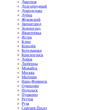
Дмитров
Долгопрудный
Домодедово
Дубна
Жуковский
Звенигород
Зеленоград
Ивантеевка
Истра
Клин
Королёв
Котельники
Красногорск
Лобня
Люберцы
Можайск
Москва
Мытищи
Наро-Фоминск
Одинцово
Подольск
Пушкино
Реутов
Руза
Сергиев Посад