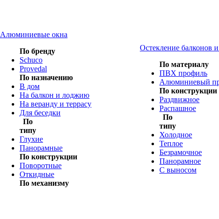
Алюминиевые окна
Остекление балконов 
По бренду
Schuco
По материалу
Provedal
ПВХ профиль
По назначению
Алюминиевый п
В дом
По конструкции
На балкон и лоджию
Раздвижное
На веранду и террасу
Распашное
Для беседки
По
По
типу
типу
Холодное
Глухие
Теплое
Панорамные
Безрамочное
По конструкции
Панорамное
Поворотные
С выносом
Откидные
По механизму