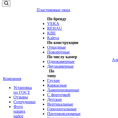
Пластиковые окна
По бренду
VEKA
REHAU
KBE
Kaleva
По конструкции
Откидные
Поворотные
По числу камер
Ал
Однокамерные
Двухкамерные
По
типу
Компания
Глухие
Каркасные
Установка
Ламинированные
по ГОСТ
С форточкой
Отзывы
Детские
Сотрудники
Вертикальные
Фото
Горизонтальные
наших
Противовзломные
работ