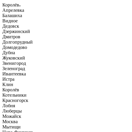
Королёв
Апрелевка
Балашиха
Видное
Дедовск
Дзержинский
Дмитров
Долгопрудный
Домодедово
Дубна
Жуковский
Звенигород
Зеленоград
Ивантеевка
Истра
Клин
Королёв
Котельники
Красногорск
Лобня
Люберцы
Можайск
Москва
Мытищи