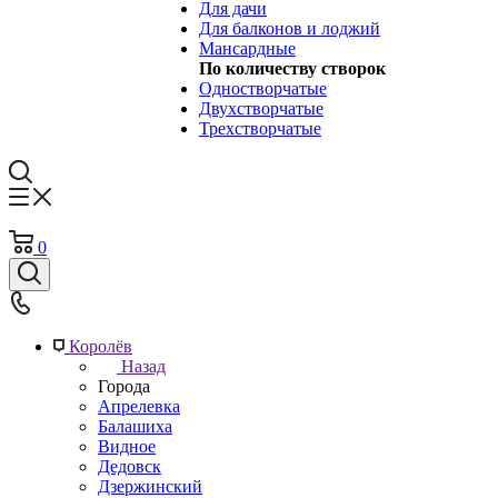
Для дачи
Для балконов и лоджий
Мансардные
По количеству створок
Одностворчатые
Двухстворчатые
Трехстворчатые
0
Королёв
Назад
Города
Апрелевка
Балашиха
Видное
Дедовск
Дзержинский