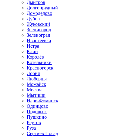
Дмитров
Долгопрудный
Домодедово
Дубна
Жуковский
Звенигород
Зеленоград
Ивантеевка
Истра
Клин
Королёв
Котельники
Красногорск
Лобня
Люберцы
Можайск
Москва
Мытищи
Наро-Фоминск
Одинцово
Подольск
Пушкино
Реутов
Руза
Сергиев Посад