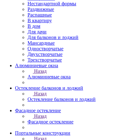
Нестандартной формы
Раздвижные
Распашные
В квартиру
В дом
Для дачи
Для балконов и лоджий
Мансардные
Одностворчатые
Двухстворчатые
Трехстворчатые
Алюминиевые окна
Назад
Алюминиевые окна
Остекление балконов и лоджий
Назад
Остекление балконов и лоджий
Фасадное остекление
Назад
Фасадное остекление
Портальные конструкции
Назад