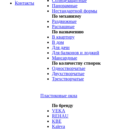
Солнцезащитные
Контакты
Панорамные
Нестандартной формы
По механизму
Раздвижные
Распашные
По назначению
В квартиру
В дом
Для дачи
Для балконов и лоджий
Мансардные
По количеству створок
Одностворчатые
Двухстворчатые
Трехстворчатые
Пластиковые окна
По бренду
VEKA
REHAU
KBE
Kaleva