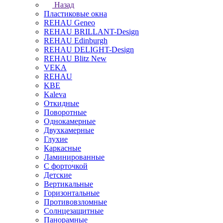
Назад
Пластиковые окна
REHAU Geneo
REHAU BRILLANT-Design
REHAU Edinburgh
REHAU DELIGHT-Design
REHAU Blitz New
VEKA
REHAU
KBE
Kaleva
Откидные
Поворотные
Однокамерные
Двухкамерные
Глухие
Каркасные
Ламинированные
С форточкой
Детские
Вертикальные
Горизонтальные
Противовзломные
Солнцезащитные
Панорамные