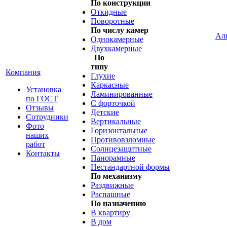
По конструкции
Откидные
Поворотные
По числу камер
Ал
Однокамерные
Двухкамерные
По
типу
Компания
Глухие
Каркасные
Установка
Ламинированные
по ГОСТ
С форточкой
Отзывы
Детские
Сотрудники
Вертикальные
Фото
Горизонтальные
наших
Противовзломные
работ
Солнцезащитные
Контакты
Панорамные
Нестандартной формы
По механизму
Раздвижные
Распашные
По назначению
В квартиру
В дом